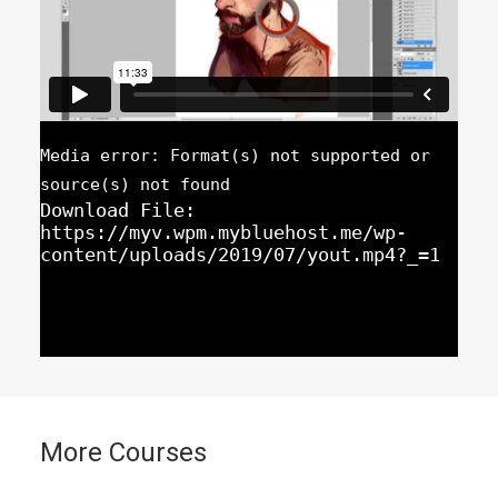
Media error: Format(s) not supported or
source(s) not found
Download File:
https://myv.wpm.mybluehost.me/wp-
content/uploads/2019/07/yout.mp4?_=1
More Courses