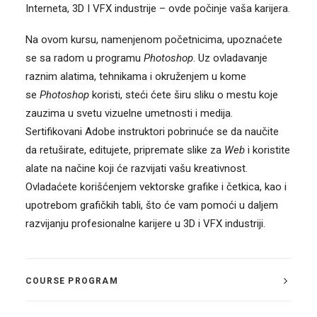
Interneta, 3D I VFX industrije – ovde počinje vaša karijera.
Na ovom kursu, namenjenom početnicima, upoznaćete
se sa radom u programu
Photoshop
. Uz ovladavanje
raznim alatima, tehnikama i okruženjem u kome
se
Photoshop
koristi, steći ćete širu sliku o mestu koje
zauzima u svetu vizuelne umetnosti i medija.
Sertifikovani Adobe instruktori pobrinuće se da naučite
da retuširate, editujete, pripremate slike za
Web
i koristite
alate na načine koji će razvijati vašu kreativnost.
Ovladaćete korišćenjem vektorske grafike i četkica, kao i
upotrebom grafičkih tabli, što će vam pomoći u daljem
razvijanju profesionalne karijere u 3D i VFX industriji.
COURSE PROGRAM