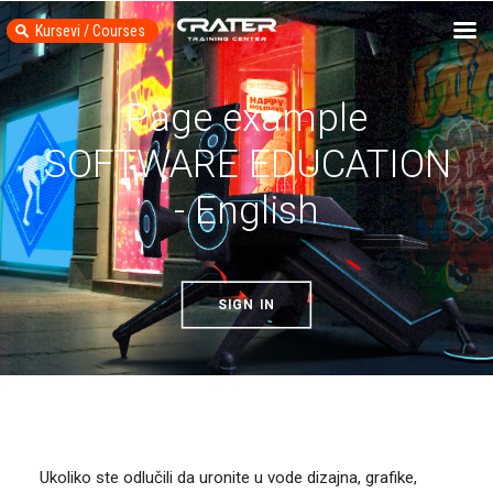
Kursevi / Courses
Page example
SOFTWARE EDUCATION
- English
SIGN IN
Ukoliko ste odlučili da uronite u vode dizajna, grafike,