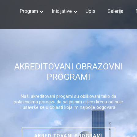
Program
Inicijative
Upis
Galerija
Phot
3D Es
Digit
Organ
Organ
Riggi
AKREDITOVANI OBRAZOVNI
Chara
PROGRAMI
VFX i
Matte
Digit
Naši akreditovani progami su oblikovani tako da
polaznicima pomažu da sa jasnim ciljem krenu od nule
Unrea
i usavrše se u oblasti koja im najbolje odgovara!
Motio
Motio
AKREDITOVANI PROGRAMI