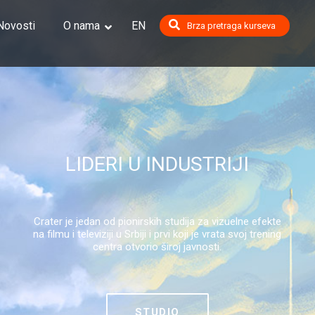
Novosti
O nama
EN
Brza pretraga kurseva
oshop
sentials
al Lighting, Shading and Rendering
ic Modeling #1: Character Sculpting
ic Modeling #2: Character Modeling and Texturing
ng
LIDERI U INDUSTRIJI
cter Animation
n Houdini
 Painting and Environment Design
al Compositing
Crater je jedan od pionirskih studija za vizuelne efekte
na filmu i televiziji u Srbiji i prvi koji je vrata svoj trening
l Engine Essentials
centra otvorio široj javnosti.
n Graphics 2D
n Graphics 3D
STUDIO