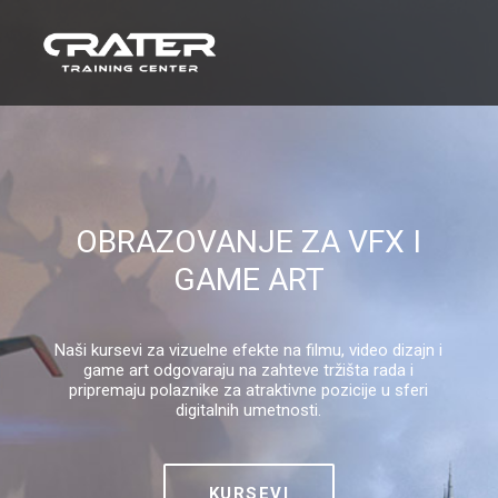
OBRAZOVANJE ZA VFX I
GAME ART
Naši kursevi za vizuelne efekte na filmu, video dizajn i
game art odgovaraju na zahteve tržišta rada i
pripremaju polaznike za atraktivne pozicije u sferi
digitalnih umetnosti.
KURSEVI