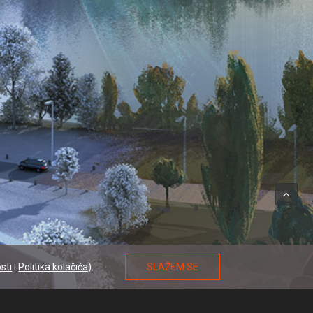
sti
i
Politika kolačića
).
SLAŽEM SE