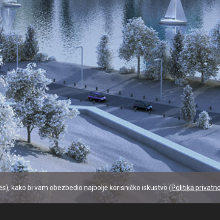
kies), kako bi vam obezbedio najbolje korisničko iskustvo (
Politika privatno