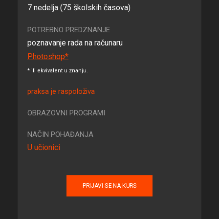
7 nedelja (75 školskih časova)
POTREBNO PREDZNANJE
poznavanje rada na računaru
Photoshop*
* ili ekvivalent u znanju.
praksa je raspoloživa
OBRAZOVNI PROGRAMI
NAČIN POHAĐANJA
U učionici
PRIJAVI SE NA KURS