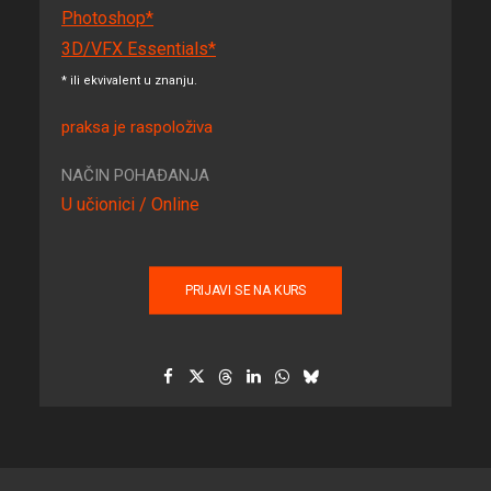
Photoshop*
3D/VFX Essentials*
* ili ekvivalent u znanju.
praksa je raspoloživa
NAČIN POHAĐANJA
U učionici / Online
PRIJAVI SE NA KURS