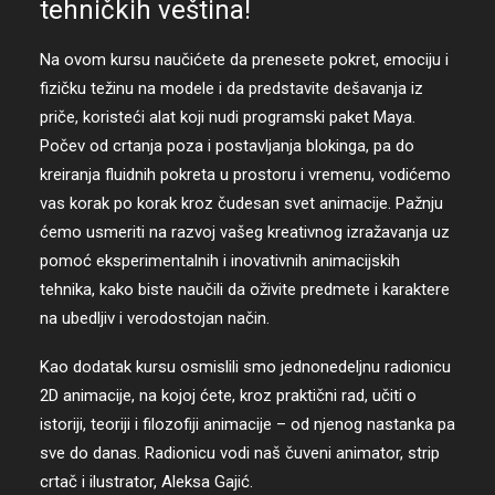
tehničkih veština!
Na ovom kursu naučićete da prenesete pokret, emociju i
fizičku težinu na modele i da predstavite dešavanja iz
priče, koristeći alat koji nudi programski paket Maya.
Počev od crtanja poza i postavljanja blokinga, pa do
kreiranja fluidnih pokreta u prostoru i vremenu, vodićemo
vas korak po korak kroz čudesan svet animacije. Pažnju
ćemo usmeriti na razvoj vašeg kreativnog izražavanja uz
pomoć eksperimentalnih i inovativnih animacijskih
tehnika, kako biste naučili da oživite predmete i karaktere
na ubedljiv i verodostojan način.
Kao dodatak kursu osmislili smo jednonedeljnu radionicu
2D animacije, na kojoj ćete, kroz praktični rad, učiti o
istoriji, teoriji i filozofiji animacije – od njenog nastanka pa
sve do danas. Radionicu vodi naš čuveni animator, strip
crtač i ilustrator, Aleksa Gajić.