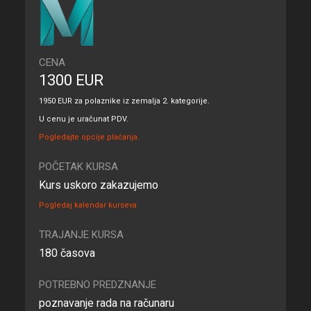
CENA
1300 EUR
1950 EUR za polaznike iz zemalja 2. kategorije.
U cenu je uračunat PDV.
Pogledajte opcije plaćanja.
POČETAK KURSA
Kurs uskoro zakazujemo
Pogledaj kalendar kurseva
TRAJANJE KURSA
180 časova
POTREBNO PREDZNANJE
poznavanje rada na računaru