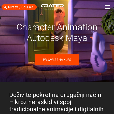
Kursevi / Courses
Character Animation
Autodesk Maya
PRIJAVI SE NA KURS
Doživite pokret na drugačiji način
– kroz neraskidivi spoj
tradicionalne animacije i digitalnih