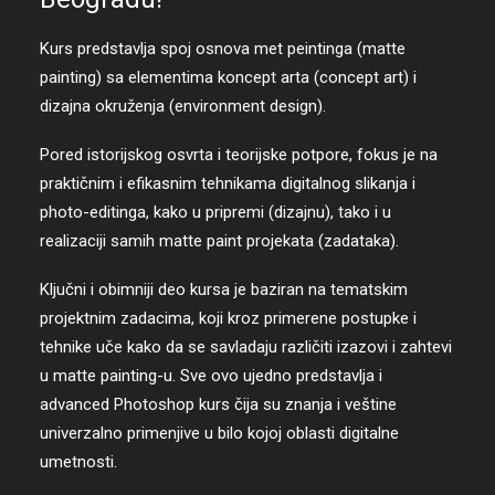
Kurs predstavlja spoj osnova met peintinga (matte
painting) sa elementima koncept arta (concept art) i
dizajna okruženja (environment design).
Pored istorijskog osvrta i teorijske potpore, fokus je na
praktičnim i efikasnim tehnikama digitalnog slikanja i
photo-editinga, kako u pripremi (dizajnu), tako i u
realizaciji samih matte paint projekata (zadataka).
Ključni i obimniji deo kursa je baziran na tematskim
projektnim zadacima, koji kroz primerene postupke i
tehnike uče kako da se savladaju različiti izazovi i zahtevi
u matte painting-u. Sve ovo ujedno predstavlja i
advanced Photoshop kurs čija su znanja i veštine
univerzalno primenjive u bilo kojoj oblasti digitalne
umetnosti.