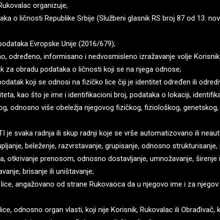
 Rukovalac organizuje;
a o ličnosti Republike Srbije (Službeni glasnik RS broj 87 od 13. no
podataka Evropske Unije (2016/679);
, određeno, informisano i nedvosmisleno izražavanje volje Korisnika
k za obradu podataka o ličnosti koji se na njega odnose;
tak koji se odnosi na fizičko lice čiji je identitet određen ili odred
a, kao što je ime i identifikacioni broj, podataka o lokaciji, identifi
g, odnosno više obeležja njegovog fizičkog, fiziološkog, genetsko
 svaka radnja ili skup radnji koje se vrše automatizovano ili ne
upljanje, beleženje, razvrstavanje, grupisanje, odnosno strukturisanje, 
ba, otkrivanje prenosom, odnosno dostavljanje, umnožavanje, širenje il
anje, brisanje ili uništavanje;
o lice, angažovano od strane Rukovaoca da u njegovo ime i za njego
lice, odnosno organ vlasti, koji nije Korisnik, Rukovalac ili Obrađivač, 