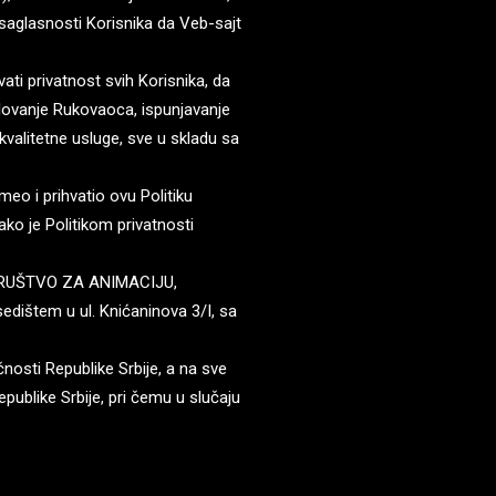
 saglasnosti Korisnika da Veb-sajt
ati privatnost svih Korisnika, da
ovanje Rukovaoca, ispunjavanje
kvalitetne usluge, sve u skladu sa
meo i prihvatio ovu Politiku
ko je Politikom privatnosti
a “DRUŠTVO ZA ANIMACIJU,
štem u ul. Knićaninova 3/I, sa
čnosti Republike Srbije, a na sve
epublike Srbije, pri čemu u slučaju