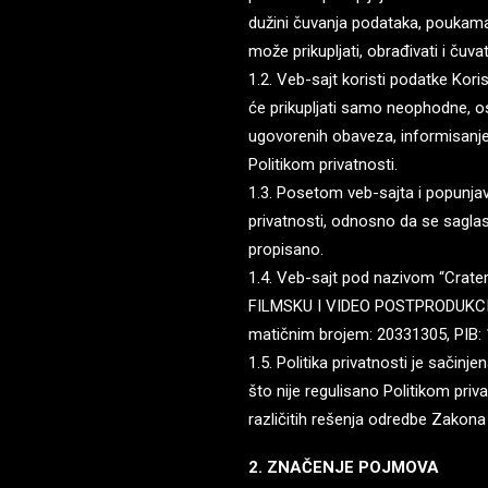
dužini čuvanja podataka, poukama 
može prikupljati, obrađivati i čuva
1.2. Veb-sajt koristi podatke Kori
će prikupljati samo neophodne, 
ugovorenih obaveza, informisanje 
Politikom privatnosti.
1.3. Posetom veb-sajta i popunjava
privatnosti, odnosno da se saglas
propisano.
1.4. Veb-sajt pod nazivom “Crate
FILMSKU I VIDEO POSTPRODUKCIJU
matičnim brojem: 20331305, PIB: 
1.5. Politika privatnosti je sačin
što nije regulisano Politikom priv
različitih rešenja odredbe Zakona 
2. ZNAČENJE POJMOVA