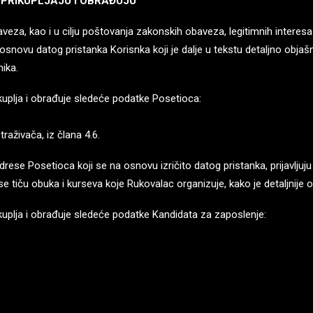
E PRIKUPLJAJU I OBRAĐUJU
obaveza, kao i u cilju poštovanja zakonskih obaveza, legitimnih interesa
osnovu datog pristanka Korisnka koji je dalje u tekstu detaljno objašn
nika.
kuplja i obrađuje sledeće podatke Posetioca:
traživača, iz člana 4.6.
adrese Posetioca koji se na osnovu izričito datog pristanka, prijavljuju 
 tiču obuka i kurseva koje Rukovalac organizuje, kako je detaljnije 
kuplja i obrađuje sledeće podatke Kandidata za zaposlenje: