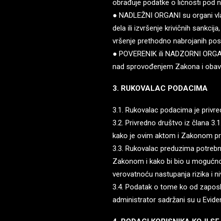
obrađuje podatke o ličnosti pod
● NADLEŽNI ORGANI su organi vlasti
dela ili izvršenje krivičnih sankcij
vršenje prethodno nabrojanih po
● POVERENIK ili NADZORNI ORGAN j
nad sprovođenjem Zakona i obavl
3. RUKOVALAC PODACIMA
3.1. Rukovalac podacima je privre
3.2. Privredno društvo iz člana 3.
kako je ovim aktom i Zakonom pr
3.3. Rukovalac preduzima potrebn
Zakonom i kako bi bio u mogućnost
verovatnoću nastupanja rizika i ni
3.4. Podatak o tome ko od zaposle
administrator sadržani su u Eviden