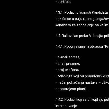
• portfolio.
4.3.1. Podaci o ličnosti Kandidat
dok će se u culju radnog angažova
kandidata za zaposlenje sa kojim
4.4. Rukovalac preko Vebsajta pri
4.4.1. Popunjavanjem obrasca “Pri
• e-mail adresa;
• ime i prezime;
• broj telefona;
• odabir za koji od ponuđenih kurse
• način pohađanja nastave – uživo
• postavljeno pitanje.
4.4.2. Podaci koji se prikupljaju 
interesovanje.