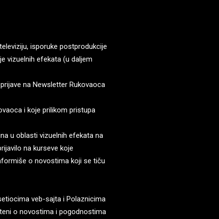
leviziju, isporuke postprodukcije
je vizuelnih efekata (u daljem
prijave na Newsletter Rukovaoca
aoca i koje prilikom pristupa
a u oblasti vizuelnih efekata na
ijavilo na kurseve koje
nformiše o novostima koji se tiču
etiocima veb-sajta i Polaznicima
ešteni o novostima i pogodnostima