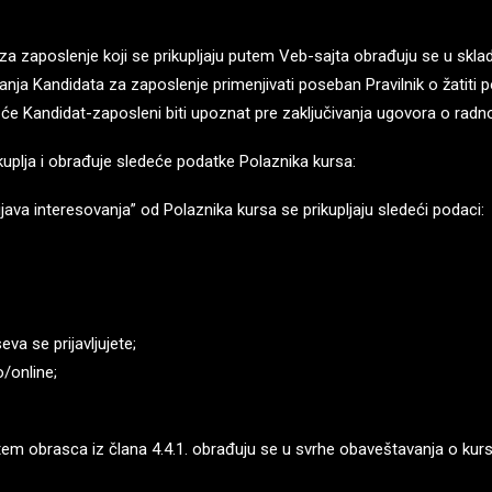
a za zaposlenje koji se prikupljaju putem Veb-sajta obrađuju se u skla
nja Kandidata za zaposlenje primenjivati poseban Pravilnik o žatiti p
 će Kandidat-zaposleni biti upoznat pre zaključivanja ugovora o rad
kuplja i obrađuje sledeće podatke Polaznika kursa:
java interesovanja” od Polaznika kursa se prikupljaju sledeći podaci:
va se prijavljujete;
/online;
putem obrasca iz člana 4.4.1. obrađuju se u svrhe obaveštavanja o kurs