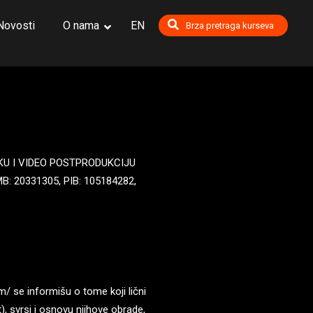
Novosti
O nama
EN
Brza pretraga kurseva
oshop
sentials
al Lighting, Shading and Rendering
ic Modeling #1: Character Sculpting
ic Modeling #2: Character Modeling and Texturing
ng
cter Animation
LMSKU I VIDEO POSTPRODUKCIJU
n Houdini
B: 20331305, PIB: 105184282,
 Painting and Environment Design
al Compositing
l Engine Essentials
n Graphics 2D
n Graphics 3D
m/ se informišu o tome koji lični
), svrsi i osnovu njihove obrade,