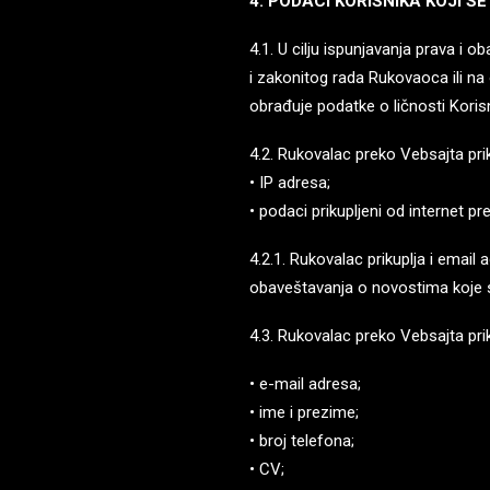
4. PODACI KORISNIKA KOJI S
4.1. U cilju ispunjavanja prava i 
i zakonitog rada Rukovaoca ili na 
obrađuje podatke o ličnosti Koris
4.2. Rukovalac preko Vebsajta pri
• IP adresa;
• podaci prikupljeni od internet pre
4.2.1. Rukovalac prikuplja i email 
obaveštavanja o novostima koje se
4.3. Rukovalac preko Vebsajta pri
• e-mail adresa;
• ime i prezime;
• broj telefona;
• CV;