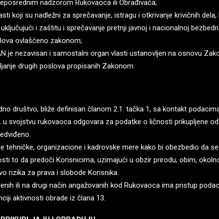
 neposrednim nadzorom Rukovaoca ili Obrađivača;
 koji su nadležni za sprečavanje, istragu i otkrivanje krivičnih dela, k
a, uključujući i zaštitu i sprečavanje pretnji javnoj i nacionalnoj bezbedn
slova ovlašćeno zakonom;
e nezavisan i samostalni organ vlasti ustanovljen na osnovu Zakon
janje drugih poslova propisanih Zakonom.
dno društvo, bliže definisan članom 2.1. tačka 1, sa kontakt podacim
1. u svojstvu rukovaoca odgovara za podatke o ličnosti prikupljene od
edviđeno.
e tehničke, organizacione i kadrovske mere kako bi obezbedio da se 
i to da predoči Korisnicima, uzimajući u obzir prirodu, obim, okolnos
vo rizika za prava i slobode Korisnika.
nih ili na drugi način angažovanih kod Rukovaoca ima pristup podacima
ciji aktivnosti obrade iz člana 13.