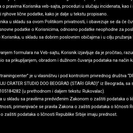
o pravima Korisnika veb-sajta, proceduri u slučaju incidenata, kao i
ti njihove lične podatke, kako je dalje u tekstu propisano.
snika u skladu sa ovom Politikom privatnosti, i obavezuje se da će čuv
osnovne podatke o Korisnicima, odnosno podatke neophodne za posl
Korisnika, u skladu sa dobrim poslovnim običajima i u cilju pružanja 
njem formulara na Veb-sajtu, Korisnik izjavljuje da je pročitao, razu
io sa prikupljanjem, obradom i dužinom čuvanja podataka na način ka
rtrainingcenter” je u vlasništvu i pod kontrolom privrednog društv
 CRATER STUDIO DOO BEOGRAD (STARI GRAD)” iz Beograda, sa sedi
105184282 (u prethodnom i daljem tekstu: Rukovalac).
jena u skladu sa pravilima predviđenim Zakonom o zaštiti podataka o li
atnosti, primenjivaće se pravila Zakona o zaštiti podataka o ličnosti R
o zaštiti podataka o ličnosti Republike Srbije imaju prednost.