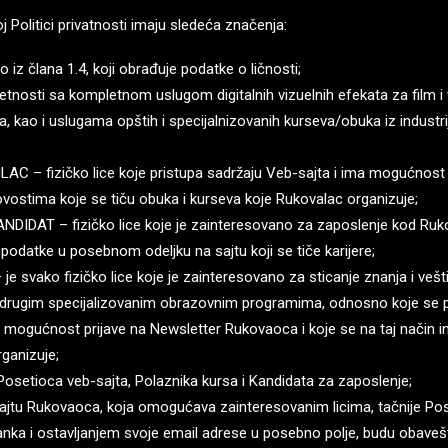
oj Politici privatnosti imaju sledeća značenja:
z člana 1.4, koji obrađuje podatke o ličnosti;
osti sa kompletnom uslugom digitalnih vizuelnih efekata za film i te
ja, kao i uslugama opštih i specijalnizovanih kurseva/obuka iz industri
– fizičko lice koje pristupa sadržaju Veb-sajta i ima mogućnost 
novostima koje se tiču obuka i kurseva koje Rukovalac organizuje;
AT – fizičko lice koje je zainteresovano za zaposlenje kod Rukov
podatke u posebnom odeljku na sajtu koji se tiče karijere;
ako fizičko lice koje je zainteresovano za sticanje znanja i veštin
 i drugim specijalizovanim obrazovnim programima, odnosno koje se pr
i mogućnost prijave na Newsletter Rukovaoca i koje se na taj način i
ganizuje;
osetioca veb-sajta, Polaznika kursa i Kandidata za zaposlenje;
jtu Rukovaoca, koja omogućava zainteresovanim licima, tačnije Pos
stanka i ostavljanjem svoje email adrese u posebno polje, budu obav