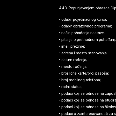
4.4.3. Popunjavanjem obrasca “Upis
• odabir pojedinačnog kursa;
• odabir obrazovnog programa;
• način pohađanja nastave;
• pitanje o prethodnom pohađanj
• ime i prezime;
• adresa i mesto stanovanja;
• datum rođenja;
• mesto rođenja;
• broj lične karte/broj pasoša;
• broj mobilnog telefona;
• radni status;
• podaci koji se odnose na zapos
• podaci koji se odnose na studira
• podaci koji se odnose na školov
• podaci o zainteresovanosti za ra