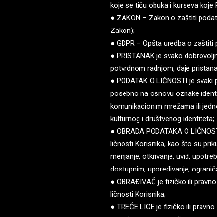
koje se tiču obuka i kurseva koje
● ZAKON – Zakon o zaštiti podatak
Zakon);
● GDPR – Opšta uredba o zaštiti 
● PRISTANAK je svako dobrovoljno
potvrdnom radnjom, daje pristana
● PODATAK O LIČNOSTI je svaki poda
posebno na osnovu oznake identitet
komunikacionim mrežama ili jedno
kulturnog i društvenog identiteta;
● OBRADA PODATAKA O LIČNOSTI je
ličnosti Korisnika, kao što su prik
menjanje, otkrivanje, uvid, upotre
dostupnim, upoređivanje, ograničav
● OBRAĐIVAČ je fizičko ili pravn
ličnosti Korisnika;
● TREĆE LICE je fizičko ili pravno 