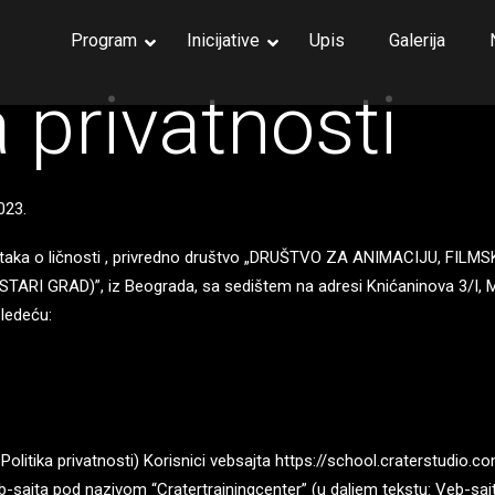
Program
Inicijative
Upis
Galerija
Phot
a privatnosti
3D Es
Digit
Organ
Organ
023.
Riggi
Chara
ataka o ličnosti , privredno društvo „DRUŠTVO ZA ANIMACIJU, FI
VFX i
I GRAD)”, iz Beograda, sa sedištem na adresi Knićaninova 3/I, M
Matte
sledeću:
Digit
Unrea
Motio
Motio
Politika privatnosti) Korisnici vebsajta https://school.craterstudio.co
b-sajta pod nazivom “Cratertrainingcenter” (u daljem tekstu: Veb-sajt