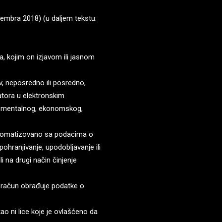
vembra 2018) (u daljem tekstu:
, kojim on izjavom ili jasnom
iv, neposredno ili posredno,
katora u elektronskim
g, mentalnog, ekonomskog,
automatizovano sa podacima o
pohranjivanje, upodobljavanje ili
i na drugi način činjenje
v račun obrađuje podatke o
kao ni lice koje je ovlašćeno da