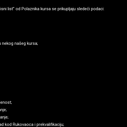
ni list” od Polaznika kursa se prikupljaju sledeći podaci:
u nekog našeg kursa;
lenost;
nje;
anje;
d kod Rukovaoca i prekvalifikaciju;