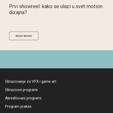
Zašto učiti 3ds Max – i zašto baš u
Crateru?
READ MORE
Obrazovanje za VFX i game art
Obrazovni programi
Akreditovani programi
Program prakse