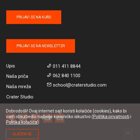
PRIJAVI SE NA KURS
PRIJAVI SE NA NEWSLETTER
Upis
011 411 8844
062 840 1100
Naša priča
school@craterstudio.com
Naša mreža
Crater Studio
Dobrodošli! Ovaj internet sajt koristi kolačiće (cookies), kako bi
vam obezbedio najbolje korisničko iskustvo (
Politika privatnosti
i
Politika kolačića
).
SLAŽEM SE