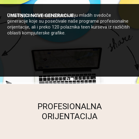
KREATIVNI RASPUST
Provedi raspust bez dosade na na našem teen kampu
multimedije! Ne samo što će ti biti zabavno, nego ćeš i
naučiti mnoge korisne stvari i upoznati prijatelje sa kojima
deliš ista interesovanja.
PROFESIONALNA
ORIJENTACIJA