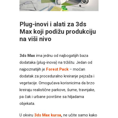
Plug-inovi i alati za 3ds
Max koji podižu produkciju
na viši nivo
3ds Max
ima jednu od najbogatijih baza
dodataka (plug-inova) na tržištu. Jedan od
najpoznatijih je
Forest Pack
– moćan
dodatak za proceduralno kreiranje pejzaža i
vegetacije. Omogućava korisnicima da brzo
kreiraju realistične parkove, šume, travnjake,
pa čak i urbane površine sa hiljadama
objekata.
U okviru
3ds Max kursa
,
ne učite samo kako