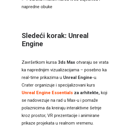
napredne obuke
Sledeći korak: Unreal
Engine
Završetkom kursa
3ds Max
otvaraju se vrata
ka naprednijim vizualizacijama – posebno ka
real-time prikazima u
Unreal Engine
-u.
Crater organizuje i specijalizovani kurs
Unreal Engine Essentials
za arhitekte,
koji
se nadovezuje na rad u Max-u i pomaže
polaznicima da kreiraju interaktivne šetnje
kroz prostor, VR prezentacije i animirane
prikaze projekata u realnom vremenu.