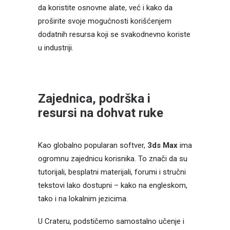
da koristite osnovne alate, već i kako da
proširite svoje mogućnosti korišćenjem
dodatnih resursa koji se svakodnevno koriste
u industriji.
Zajednica, podrška i
resursi na dohvat ruke
Kao globalno popularan softver,
3ds Max
ima
ogromnu zajednicu korisnika. To znači da su
tutorijali, besplatni materijali, forumi i stručni
tekstovi lako dostupni – kako na engleskom,
tako i na lokalnim jezicima.
U Crateru, podstičemo samostalno učenje i