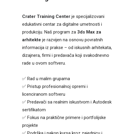
Crater Training Center
je specijalizovani
edukativni centar za digitalne umetnosti i
produkciju. Naš program za
3ds Max za
arhitekte
je razvijen na osnovu povratnih
informacija iz prakse – od iskusnih arhitekata,
dizajnera, firmi i predavača koji svakodnevno
rade u ovom softveru.
✅ Rad u malim grupama
✅ Pristup profesionalnoj opremi i
licenciranom softveru
✅ Predavači sa realnim iskustvom i Autodesk
sertifikatom
✅ Fokus na praktične primere i portfolijske
projekte
✅ Podrška i nakon kursa kroz zajednicu i