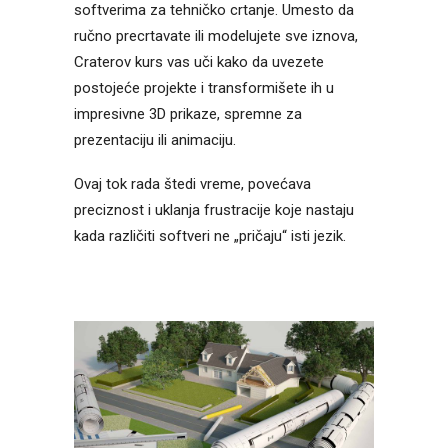
softverima za tehničko crtanje. Umesto da
ručno precrtavate ili modelujete sve iznova,
Craterov kurs vas uči kako da uvezete
postojeće projekte i transformišete ih u
impresivne 3D prikaze, spremne za
prezentaciju ili animaciju.
Ovaj tok rada štedi vreme, povećava
preciznost i uklanja frustracije koje nastaju
kada različiti softveri ne „pričaju“ isti jezik.