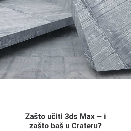
Zašto učiti 3ds Max – i
zašto baš u Crateru?