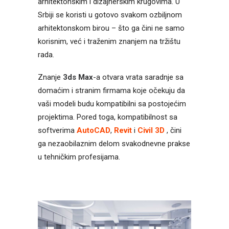
arhitektonskim i dizajnerskim krugovima. U
Srbiji se koristi u gotovo svakom ozbiljnom
arhitektonskom birou – što ga čini ne samo
korisnim, već i traženim znanjem na tržištu
rada.
Znanje
3ds Max
-a otvara vrata saradnje sa
domaćim i stranim firmama koje očekuju da
vaši modeli budu kompatibilni sa postojećim
projektima. Pored toga, kompatibilnost sa
softverima
AutoCAD
,
Revit
i
Civil 3D
, čini
ga nezaobilaznim delom svakodnevne prakse
u tehničkim profesijama.