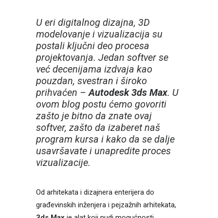
U eri digitalnog dizajna, 3D
modelovanje i vizualizacija su
postali ključni deo procesa
projektovanja. Jedan softver se
već decenijama izdvaja kao
pouzdan, svestran i široko
prihvaćen –
Autodesk 3ds Max
. U
ovom blog postu ćemo govoriti
zašto je bitno da znate ovaj
softver, zašto da izaberet naš
program kursa i kako da se dalje
usavršavate i unapredite proces
vizualizacije.
Od arhitekata i dizajnera enterijera do
građevinskih inženjera i pejzažnih arhitekata,
3ds Max
je alat koji nudi mogućnosti