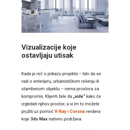
Vizualizacije koje
ostavljaju utisak
Kada je reč o prikazu projekta – bilo da se
radi o enterijeru, urbanističkom rešenju ili
stambenom objektu – nema prostora za
kompromis. Klijenti žele da
„vide“
kako će
izgledati njihov prostor, a vi im to možete
pružiti uz pomoć
V-Ray
i
Corona
rendera
koje
3ds Max
nativno podržava.