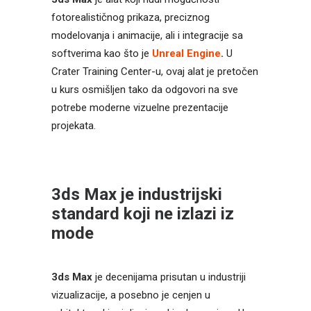
fotorealističnog prikaza, preciznog
modelovanja i animacije, ali i integracije sa
softverima kao što je
Unreal Engine
.
U
Crater Training Center-u, ovaj alat je pretočen
u kurs osmišljen tako da odgovori na sve
potrebe moderne vizuelne prezentacije
projekata.
3ds Max je industrijski
standard koji ne izlazi iz
mode
3ds Max
je decenijama prisutan u industriji
vizualizacije, a posebno je cenjen u