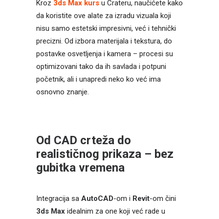
Kroz
3ds Max kurs
u Crateru, naučićete kako
da koristite ove alate za izradu vizuala koji
nisu samo estetski impresivni, već i tehnički
precizni. Od izbora materijala i tekstura, do
postavke osvetljenja i kamera – procesi su
optimizovani tako da ih savlada i potpuni
početnik, ali i unapredi neko ko već ima
osnovno znanje.
Od CAD crteža do
realističnog prikaza – bez
gubitka vremena
Integracija sa
AutoCAD
-om i
Revit
-om čini
3ds Max
idealnim za one koji već rade u