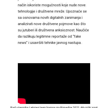
način iskoriste mogućnosti koje nude nove
tehnologije i društvene mreže. Upoznaće se
sa osnovama novih digitalnih zanimanja i
analizirati nove društvene pojmove kao što
su jutuberi ili društvena anksioznost. Naučiće
da razlikuju legitimne reportaže od “fake
news” i usavršiti tehnike javnog nastupa.
Rad učesnika Letnjeg teen kampa multimedije 2021 -Muzički spot