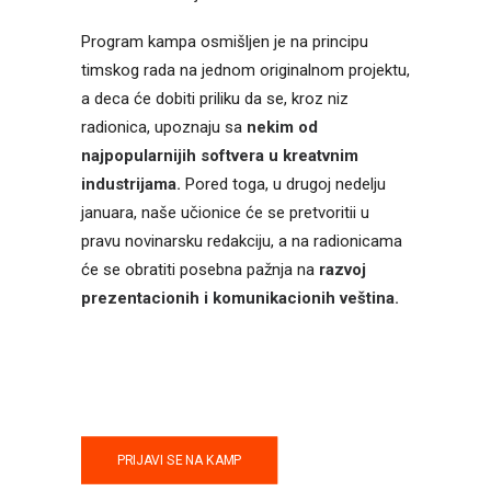
Program kampa osmišljen je na principu
timskog rada na jednom originalnom projektu,
a deca će dobiti priliku da se, kroz niz
radionica, upoznaju sa
nekim od
najpopularnijih softvera u kreatvnim
industrijama.
Pored toga, u drugoj nedelju
januara, naše učionice će se pretvoritii u
pravu novinarsku redakciju, a na radionicama
će se obratiti posebna pažnja na
razvoj
prezentacionih i komunikacionih veština.
PRIJAVI SE NA KAMP