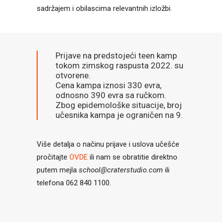
sadržajem i obilascima relevantnih izložbi.
Prijave na predstojeći teen kamp
tokom zimskog raspusta 2022. su
otvorene.
Cena kampa iznosi 330 evra,
odnosno 390 evra sa ručkom.
Zbog epidemološke situacije, broj
učesnika kampa je ograničen na 9.
Više detalja o načinu prijave i uslova učešće
pročitajte
OVDE
ili nam se obratitie direktno
putem mejla
school@craterstudio.com
ili
telefona 062 840 1100.