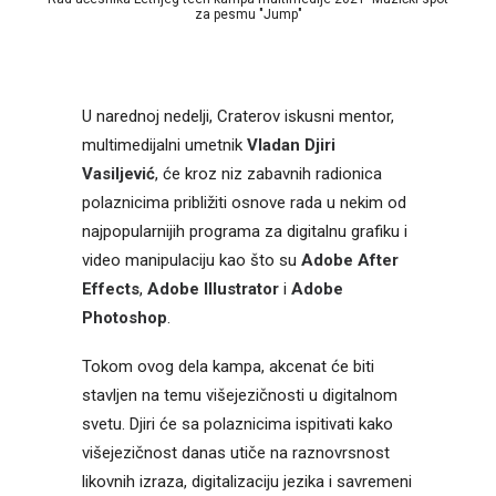
za pesmu "Jump"
U narednoj nedelji, Craterov iskusni mentor,
multimedijalni umetnik
Vladan Djiri
Vasiljević
, će kroz niz zabavnih radionica
polaznicima približiti osnove rada u nekim od
najpopularnijih programa za digitalnu grafiku i
video manipulaciju kao što su
Adobe After
Effects
,
Adobe Illustrator
i
Adobe
Photoshop
.
Tokom ovog dela kampa, akcenat će biti
stavljen na temu višejezičnosti u digitalnom
svetu. Djiri će sa polaznicima ispitivati kako
višejezičnost danas utiče na raznovrsnost
likovnih izraza, digitalizaciju jezika i savremeni