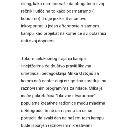
sleng, kako nam pomaže da obogatimo svoj
rečnik i utiče na to kako posmatramo (i
koristimo) druge jezike. Sve će ovo
inkorporirati u jedan
aftermovie
o samom
kampu, kao projekat na kome će svi polaznici
dati svoj doprinos.
Tokom celokupnog trajanja kampa,
tinejdžerima će društvo praviti likovna
umetnica i pedagoškinja
Milka Ostojić
sa
kojom naš centar dugi niz godina sarađuje na
raznovrsnim programima za mlade. Milka je
inače pokretačica “Likovne stvaraonice”,
popularne kreativne radionice među mladima
u Beogradu, te ne sumnjamo da će se
potruditi da svaki dan na našem teen kampu
bude ispunjen raznovrsnim kreativnim