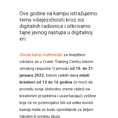
Ove godine na kampu istražujemo
temu višejezičnosti kroz niz
digitalnih radionica i otkrivamo
tajne javnog nastupa u digitalnoj
eri.
Zimski kamp multimedije
za tinejdžere
održaće se u Crater Training Centru tokom
zimskog raspusta. U periodu
od 10. do 21.
januara 2022.
tokom radnih dana
mladi
kreativci od 12 do 16 godina
će moći da
provedu svoje slobodno vreme radeći na
kreativnim projektima i usavršavajući veštine
koje će im potencijalno biti od velike koristi
kasnije kada se budu opredeljivali za željeni
fakultet ili srednju školu.