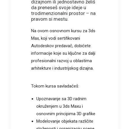
dizajnom ili jednostavno želiš
da preneseš svoje ideje u
trodimenzionalni prostor – na
pravom si mestu.
Na ovom osnovnom kursu za 3ds
Max, koji vodi sertifikovani
Autodeskov predavač, dobićete
informacije koje su ključne za dalji
profesionalni razvoj u oblastima
arhitekture i industrijskog dizajna.
Tokom kursa savladaćeš:
Upoznavanje sa 3D radnim
okruženjem u 3ds Maxu i
osnovnim principima 3D grafike
Modelovanje objekata različite
složenosti i organizaciju scene