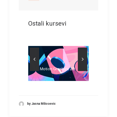
BLOG
Ostali kursevi
Organi
Charact
phics 2D
Motion Graphics 3D
by Jasna Milosevic