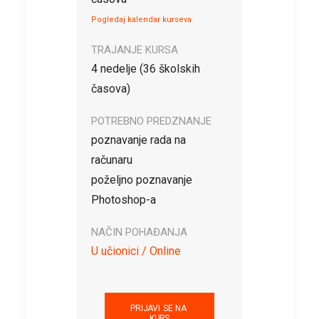
Pogledaj kalendar kurseva
TRAJANJE KURSA
4 nedelje (36 školskih
časova)
POTREBNO PREDZNANJE
poznavanje rada na
računaru
poželjno poznavanje
Photoshop-a
NAČIN POHAĐANJA
U učionici / Online
PRIJAVI SE NA 
KURS