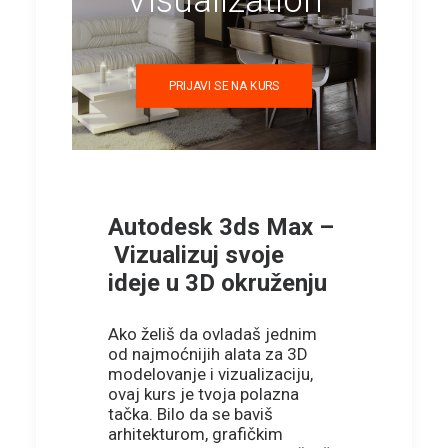
Visualization
PRIJAVI SE NA KURS
Autodesk 3ds Max –
Vizualizuj svoje
ideje u 3D okruženju
Ako želiš da ovladaš jednim
od najmoćnijih alata za 3D
modelovanje i vizualizaciju,
ovaj kurs je tvoja polazna
tačka. Bilo da se baviš
arhitekturom, grafičkim