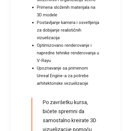
Primena složenih materijala na
3D modele
Postavljanje kamera i osvetljenja
za dobijanje realističnih
vizuelizacija
Optimizovano renderovanje i
napredne tehnike renderovanja u
V-Rayu
Upoznavanje sa primenom
Unreal Engine-a za potrebe
arhitektonske vezuelizacije
Po završetku kursa,
bićete spremni da
samostalno kreirate 3D
vizuelizacije pomoću