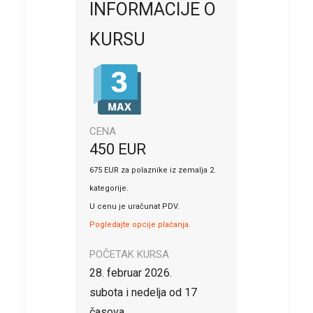
INFORMACIJE O
KURSU
CENA
450 EUR
675 EUR za polaznike iz zemalja 2.
kategorije.
U cenu je uračunat PDV.
Pogledajte opcije plaćanja.
POČETAK KURSA
28. februar 2026.
subota i nedelja od 17
časova