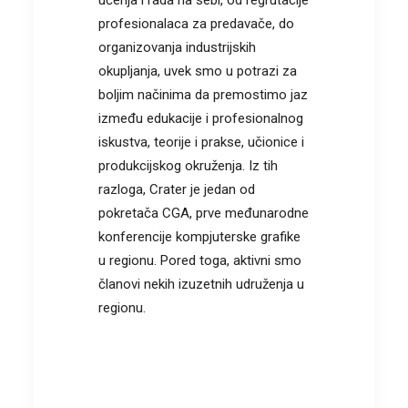
profesionalaca za predavače, do
organizovanja industrijskih
okupljanja, uvek smo u potrazi za
boljim načinima da premostimo jaz
između edukacije i profesionalnog
iskustva, teorije i prakse, učionice i
produkcijskog okruženja. Iz tih
razloga, Crater je jedan od
pokretača CGA, prve međunarodne
konferencije kompjuterske grafike
u regionu. Pored toga, aktivni smo
članovi nekih izuzetnih udruženja u
regionu.