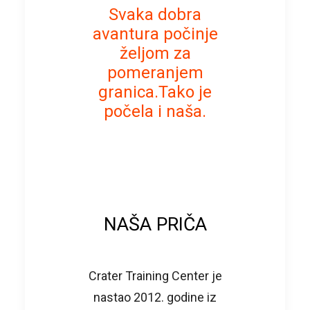
Svaka dobra
avantura počinje
željom za
pomeranjem
granica.Tako je
počela i naša.
NAŠA PRIČA
Crater Training Center je
nastao 2012. godine iz