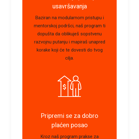
usavršavanja
Baziran na modularnom pristupu i
mentorskoj podršci, naš program ti
dopušta da oblikuješ sopstvenu
razvojnu putanju i mapiraš unapred
korake koji će te dovesti do tvog
cilja.
Pripremi se za dobro
plaćen posao
Kroz naš program prakse za