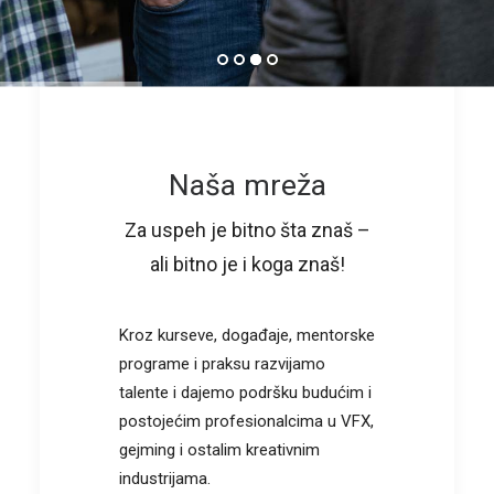
Naša mreža
Za uspeh je bitno šta znaš –
ali bitno je i koga znaš!
Kroz kurseve, događaje, mentorske
programe i praksu razvijamo
talente i dajemo podršku budućim i
postojećim profesionalcima u VFX,
gejming i ostalim kreativnim
industrijama.