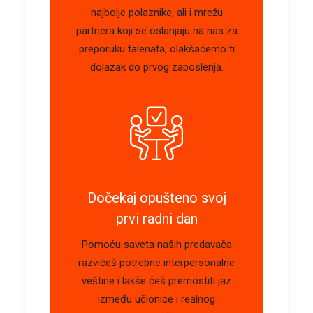
najbolje polaznike, ali i mrežu
partnera koji se oslanjaju na nas za
preporuku talenata, olakšaćemo ti
dolazak do prvog zaposlenja.
Dočekaj opušteno svoj
prvi radni dan
Pomoću saveta naših predavača
razvićeš potrebne interpersonalne
veštine i lakše ćeš premostiti jaz
između učionice i realnog