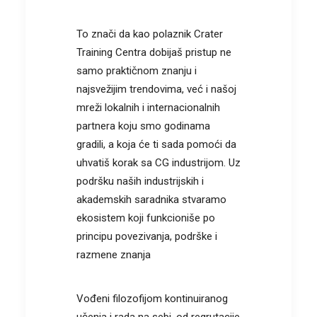
To znači da kao polaznik Crater
Training Centra dobijaš pristup ne
samo praktičnom znanju i
najsvežijim trendovima, već i našoj
mreži lokalnih i internacionalnih
partnera koju smo godinama
gradili, a koja će ti sada pomoći da
uhvatiš korak sa CG industrijom. Uz
podršku naših industrijskih i
akademskih saradnika stvaramo
ekosistem koji funkcioniše po
principu povezivanja, podrške i
razmene znanja
Vođeni filozofijom kontinuiranog
učenja i rada na sebi, od regrutacije