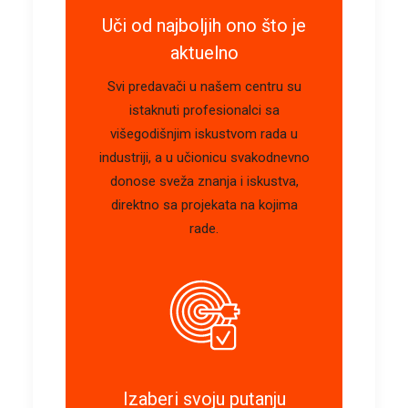
Uči od najboljih ono što je
aktuelno
Svi predavači u našem centru su
istaknuti profesionalci sa
višegodišnjim iskustvom rada u
industriji, a u učionicu svakodnevno
donose sveža znanja i iskustva,
direktno sa projekata na kojima
rade.
Izaberi svoju putanju