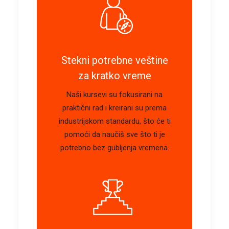
Stekni potrebne veštine
za kratko vreme
Naši kursevi su fokusirani na
praktični rad i kreirani su prema
industrijskom standardu, što će ti
pomoći da naučiš sve što ti je
potrebno bez gubljenja vremena.