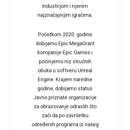
industrijom i njenim
najznačajnijim igračima.
Početkom 2020. godine
dobijamo Epic MegaGrant
kompanije Epic Games i
počinjemo niz stručnih
obuka u softveru Unreal
Engine. Krajem naredne
godine, dobijamo status
Javno priznate organizacije
za obrazovanje odraslih što
zači da po završetku
određenih programa iz našeg