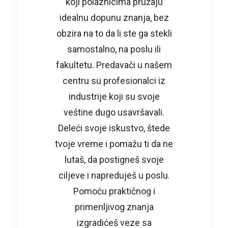
koji polaznicima pružaju
idealnu dopunu znanja, bez
obzira na to da li ste ga stekli
samostalno, na poslu ili
fakultetu. Predavači u našem
centru su profesionalci iz
industrije koji su svoje
veštine dugo usavršavali.
Deleći svoje iskustvo, štede
tvoje vreme i pomažu ti da ne
lutaš, da postigneš svoje
ciljeve i napreduješ u poslu.
Pomoću praktičnog i
primenljivog znanja
izgradićeš veze sa